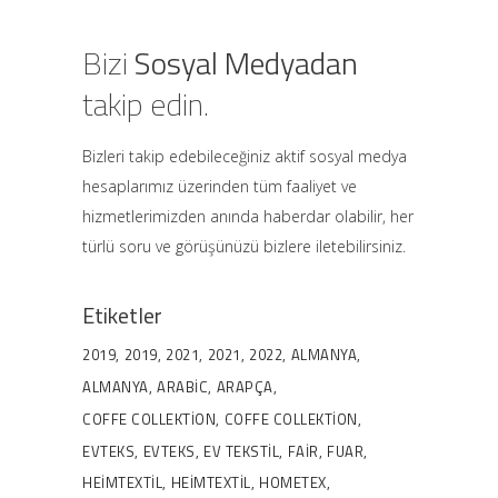
Bizi
Sosyal Medyadan
takip edin.
Bizleri takip edebileceğiniz aktif sosyal medya
hesaplarımız üzerinden tüm faaliyet ve
hizmetlerimizden anında haberdar olabilir, her
türlü soru ve görüşünüzü bizlere iletebilirsiniz.
Etiketler
2019
2019
2021
2021
2022
ALMANYA
ALMANYA
ARABIC
ARAPÇA
COFFE COLLEKTION
COFFE COLLEKTION
EVTEKS
EVTEKS
EV TEKSTIL
FAIR
FUAR
HEIMTEXTIL
HEIMTEXTIL
HOMETEX