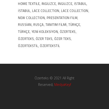
HOME TEXTILE
INGILIZCE
INGILIZCE
ISTABUL
ISTABUL
LACE COLLECTION
LACE COLLECTION
NEW COLLECTION
PRESENTATION FILM
RUSSIAN
RUSÇA
TANITIM FILMI
TÜRKÇE
TÜRKÇE
YENI KOLEKSIYON
ÖZERTEKS
ÖZERTEKS
ÖZER TEKS
ÖZER TEKS
ÖZERTEKSTIL
ÖZERTEKSTIL
Özerteks © 2021 All Right
Reserved,
MedyaKeyf
özerteks