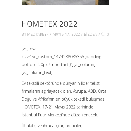
HOMETEX 2022
BY
MEDYAKEYF
MAYIS 17, 2022
BIZDEN
0
[vc_row
css=”.vc_custom_1474288085355{padding-
bottom: 20px !important;}”][vc_column]
[vc_column_text]
Ev tekstili sektöründe dünyanın lider tekstil
firmalarını ağırlayacak olan, Avrupa, ABD, Orta
Doğu ve Afrika’nın en büyük tekstil buluşması
HOMETEX, 17-21 Mayıs 2022 tarihinde
İstanbul Fuar Merkezi’nde düzenlenecek.
İthalatçı ve ihracatçılar, üreticiler,