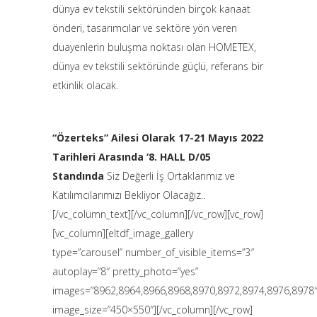
dünya ev tekstili sektöründen birçok kanaat
önderi, tasarımcılar ve sektöre yön veren
duayenlerin buluşma noktası olan HOMETEX,
dünya ev tekstili sektöründe güçlü, referans bir
etkinlik olacak.
“Özerteks” Ailesi Olarak 17-21 Mayıs 2022
Tarihleri Arasında ‘8. HALL D/05
Standında
Siz Değerli İş Ortaklarımız ve
Katılımcılarımızı Bekliyor Olacağız..
[/vc_column_text][/vc_column][/vc_row][vc_row]
[vc_column][eltdf_image_gallery
type=”carousel” number_of_visible_items=”3″
autoplay=”8″ pretty_photo=”yes”
images=”8962,8964,8966,8968,8970,8972,8974,8976,8978
image_size=”450×550″][/vc_column][/vc_row]